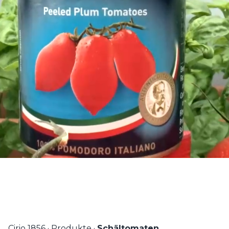
Cirio 1856
·
Produkte
·
Schältomaten