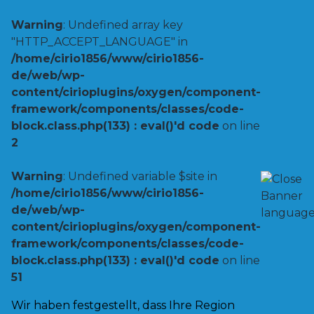
Warning
: Undefined array key
"HTTP_ACCEPT_LANGUAGE" in
/home/cirio1856/www/cirio1856-
de/web/wp-
content/cirioplugins/oxygen/component-
framework/components/classes/code-
block.class.php(133) : eval()'d code
on line
2
Warning
: Undefined variable $site in
/home/cirio1856/www/cirio1856-
de/web/wp-
content/cirioplugins/oxygen/component-
framework/components/classes/code-
block.class.php(133) : eval()'d code
on line
51
Wir haben festgestellt, dass Ihre Region