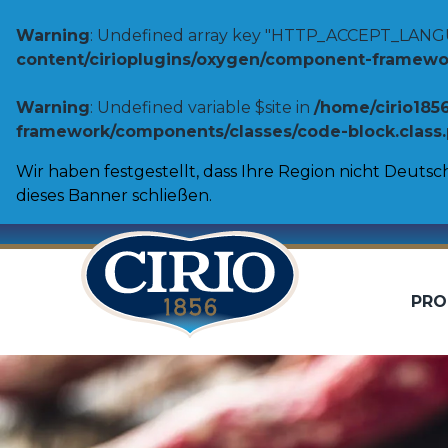
Warning
: Undefined array key "HTTP_ACCEPT_LANG
content/cirioplugins/oxygen/component-framework
Warning
: Undefined variable $site in
/home/cirio185
framework/components/classes/code-block.class.ph
Wir haben festgestellt, dass Ihre Region nicht Deutsch
dieses Banner schließen.
PRO
Tomaten
Fertiggeri
Passierte Tomaten
Regionale 
Schältomaten
Pasta Sauc
Tomatenstücke
Pizza sauc
Toskana Range
Gebackene