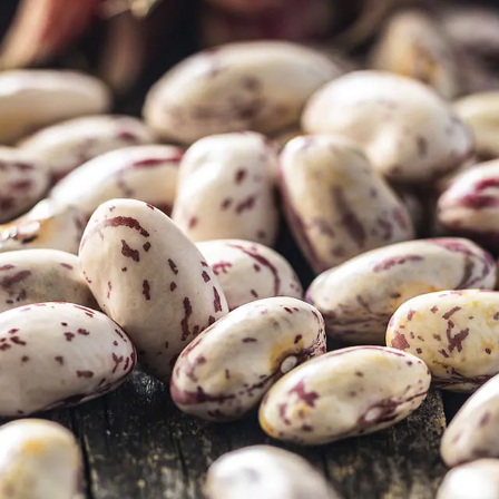
hte und Getreide
Weiße Riesenbohnen
y
Rote Kidney Bohnen
Grüne Erbsen
Mais