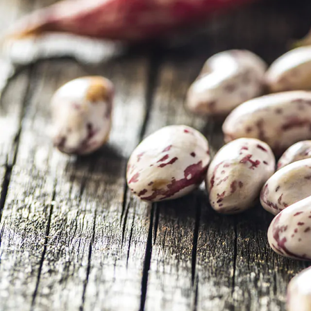
Grob passierte Tomaten
Hülsenfrüc
Tomatenmark
Accessibilit
Datteltomaten
Tomatenfilets
Kirschtomaten