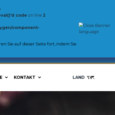
-
val()'d code
on line
2
oxygen/component-
n Sie auf dieser Seite fort, indem Sie
E
KONTAKT
LAND
Food service
Bag in Box
Gemüse