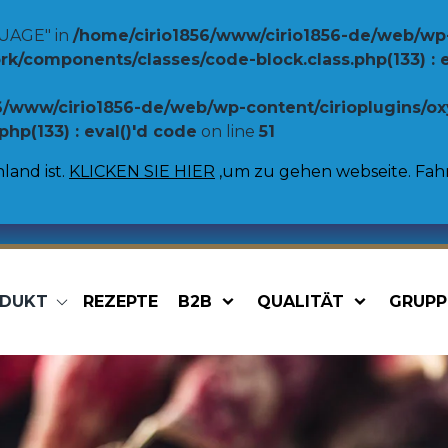
UAGE" in
/home/cirio1856/www/cirio1856-de/web/wp
/components/classes/code-block.class.php(133) : e
6/www/cirio1856-de/web/wp-content/cirioplugins/
p(133) : eval()'d code
on line
51
land ist.
KLICKEN SIE HIER
,um zu gehen webseite. Fahre
DUKT
REZEPTE
B2B
QUALITÄT
GRUPP
chte
Gemüse
Pasta Saucen
Cannellini Bohnen
e
Linsen
e
Kichererbsen
 Bohnen
Borlotti Bohnen