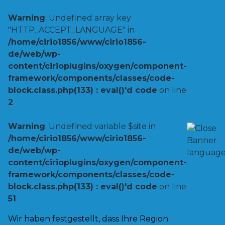
Warning
: Undefined array key
"HTTP_ACCEPT_LANGUAGE" in
/home/cirio1856/www/cirio1856-
de/web/wp-
content/cirioplugins/oxygen/component-
framework/components/classes/code-
block.class.php(133) : eval()'d code
on line
2
Warning
: Undefined variable $site in
/home/cirio1856/www/cirio1856-
de/web/wp-
content/cirioplugins/oxygen/component-
framework/components/classes/code-
block.class.php(133) : eval()'d code
on line
51
Wir haben festgestellt, dass Ihre Region