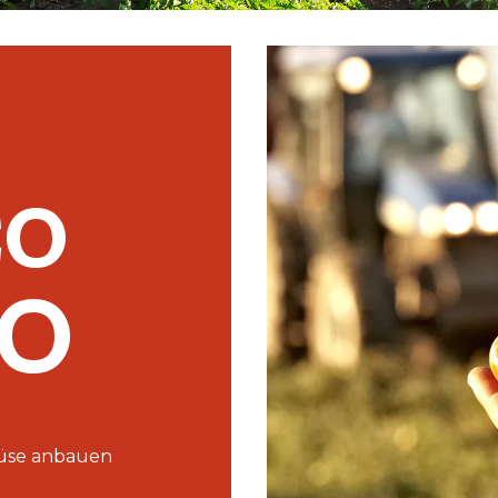
CO
NO
müse anbauen