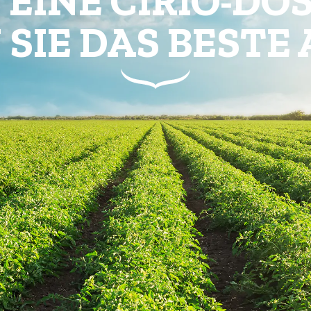
hte und Getreide
Weiße Riesenbohnen
y
Rote Kidney Bohnen
Grüne Erbsen
Mais