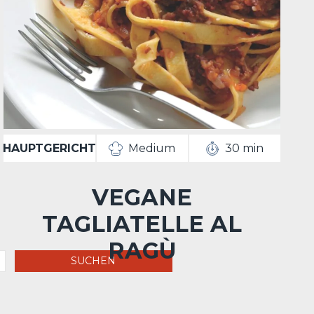
HAUPTGERICHT
Medium
30 min
H
VEGANE
TAGLIATELLE AL
RAGÙ