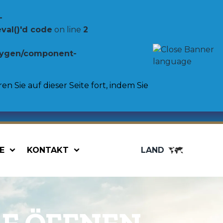
-
val()'d code
on line
2
oxygen/component-
n Sie auf dieser Seite fort, indem Sie
E
KONTAKT
LAND
Food service
Bag in Box
Gemüse