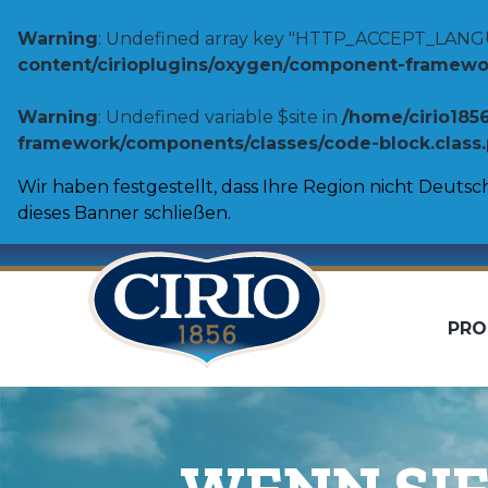
Warning
: Undefined array key "HTTP_ACCEPT_LANG
content/cirioplugins/oxygen/component-framework
Warning
: Undefined variable $site in
/home/cirio185
framework/components/classes/code-block.class.ph
Wir haben festgestellt, dass Ihre Region nicht Deutsch
dieses Banner schließen.
PRO
Tomaten
Fertiggeri
Passierte Tomaten
Regionale 
Schältomaten
Pasta Sauc
Tomatenstücke
Pizza sauc
Toskana Range
Gebackene