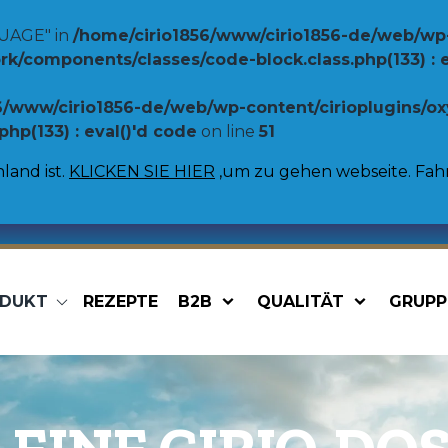
UAGE" in
/home/cirio1856/www/cirio1856-de/web/wp
/components/classes/code-block.class.php(133) : e
6/www/cirio1856-de/web/wp-content/cirioplugins/
p(133) : eval()'d code
on line
51
land ist.
KLICKEN SIE HIER
,um zu gehen webseite. Fahre
DUKT
REZEPTE
B2B
QUALITÄT
GRUPP
chte
Gemüse
Pasta Saucen
Cannellini Bohnen
e
Linsen
e
Kichererbsen
 Bohnen
Borlotti Bohnen