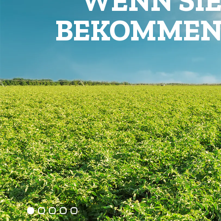
Grob passierte Tomaten
Hülsenfrüc
Tomatenmark
Accessibilit
Datteltomaten
Tomatenfilets
Kirschtomaten