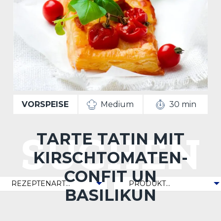
VORSPEISE
Medium
30 min
SUCHEN
TARTE TATIN MIT
KIRSCHTOMATEN-
CONFIT UN
Rezeptenart
Produkt
BASILIKUN