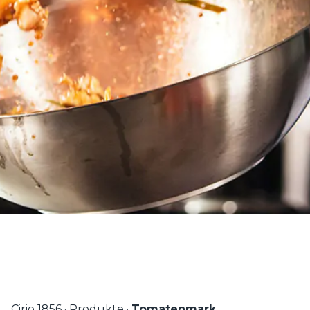
Cirio 1856
·
Produkte
·
Tomatenmark