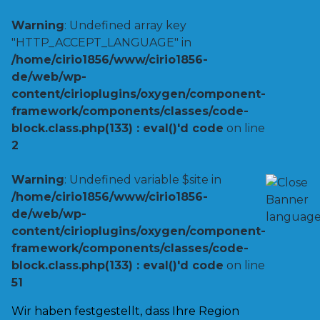
Warning
: Undefined array key
"HTTP_ACCEPT_LANGUAGE" in
/home/cirio1856/www/cirio1856-
de/web/wp-
content/cirioplugins/oxygen/component-
framework/components/classes/code-
block.class.php(133) : eval()'d code
on line
2
Warning
: Undefined variable $site in
/home/cirio1856/www/cirio1856-
de/web/wp-
content/cirioplugins/oxygen/component-
framework/components/classes/code-
block.class.php(133) : eval()'d code
on line
51
Wir haben festgestellt, dass Ihre Region